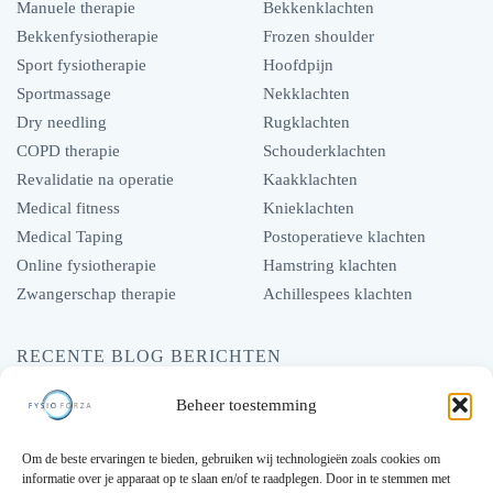
Manuele therapie
Bekkenklachten
Bekkenfysiotherapie
Frozen shoulder
Sport fysiotherapie
Hoofdpijn
Sportmassage
Nekklachten
Dry needling
Rugklachten
COPD therapie
Schouderklachten
Revalidatie na operatie
Kaakklachten
Medical fitness
Knieklachten
Medical Taping
Postoperatieve klachten
Online fysiotherapie
Hamstring klachten
Zwangerschap therapie
Achillespees klachten
RECENTE BLOG BERICHTEN
Hoe fysiotherapie een stijve nek kan oplossen
Beheer toestemming
Hoe fysiotherapie kan helpen bij hoofdpijn
Om de beste ervaringen te bieden, gebruiken wij technologieën zoals cookies om
Een verstuikte enkel, Wat is het en wat doe je er aan?
informatie over je apparaat op te slaan en/of te raadplegen. Door in te stemmen met