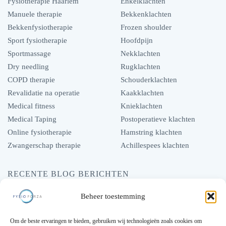
Fysiotherapie Haarlem
Enkelklachten
Manuele therapie
Bekkenklachten
Bekkenfysiotherapie
Frozen shoulder
Sport fysiotherapie
Hoofdpijn
Sportmassage
Nekklachten
Dry needling
Rugklachten
COPD therapie
Schouderklachten
Revalidatie na operatie
Kaakklachten
Medical fitness
Knieklachten
Medical Taping
Postoperatieve klachten
Online fysiotherapie
Hamstring klachten
Zwangerschap therapie
Achillespees klachten
RECENTE BLOG BERICHTEN
Hoe fysiotherapie een stijve nek kan oplossen
Beheer toestemming
Hoe fysiotherapie kan helpen bij hoofdpijn
Om de beste ervaringen te bieden, gebruiken wij technologieën zoals cookies om
Een verstuikte enkel, Wat is het en wat doe je er aan?