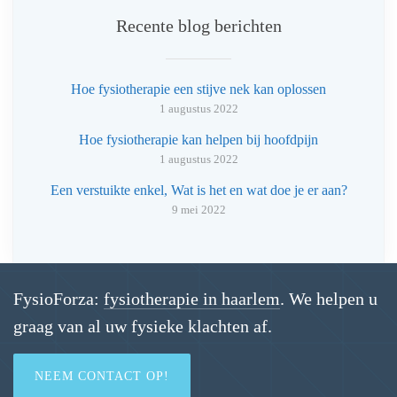
Recente blog berichten
Hoe fysiotherapie een stijve nek kan oplossen
1 augustus 2022
Hoe fysiotherapie kan helpen bij hoofdpijn
1 augustus 2022
Een verstuikte enkel, Wat is het en wat doe je er aan?
9 mei 2022
FysioForza:
fysiotherapie in haarlem
. We helpen u
graag van al uw fysieke klachten af.
NEEM CONTACT OP!