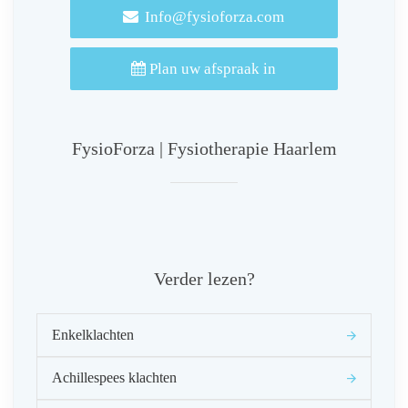
Info@fysioforza.com
Plan uw afspraak in
FysioForza | Fysiotherapie Haarlem
Verder lezen?
Enkelklachten
Achillespees klachten