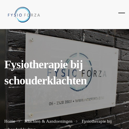
Fysiotherapie bij
schouderklachten
Home
Klachten & Aandoeningen
Fysiotherapie bij