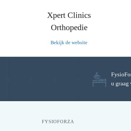
Xpert Clinics
Orthopedie
Bekijk de website
FysioFo
u graag 
FYSIOFORZA