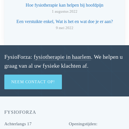
Hoe fysiotherapie kan helpen bij hoofdpijn
1 augustus 2022
Een verstuikte enkel, Wat is het en wat doe je er aan?
9 mei 2022
FysioForza:
fysiotherapie in haarlem
. We helpen u
graag van al uw fysieke klachten af.
NEEM CONTACT OP!
FYSIOFORZA
Achterlangs 17
Openingstijden: