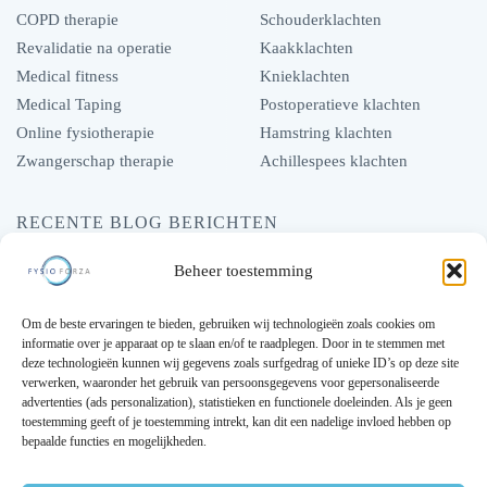
COPD therapie
Schouderklachten
Revalidatie na operatie
Kaakklachten
Medical fitness
Knieklachten
Medical Taping
Postoperatieve klachten
Online fysiotherapie
Hamstring klachten
Zwangerschap therapie
Achillespees klachten
RECENTE BLOG BERICHTEN
Hoe fysiotherapie een stijve nek kan oplossen
Beheer toestemming
Hoe fysiotherapie kan helpen bij hoofdpijn
Om de beste ervaringen te bieden, gebruiken wij technologieën zoals cookies om
Een verstuikte enkel, Wat is het en wat doe je er aan?
informatie over je apparaat op te slaan en/of te raadplegen. Door in te stemmen met
deze technologieën kunnen wij gegevens zoals surfgedrag of unieke ID’s op deze site
Etalagebenen: wat zijn de symptomen?
verwerken, waaronder het gebruik van persoonsgegevens voor gepersonaliseerde
Klachten na het hardlopen
advertenties (ads personalization), statistieken en functionele doeleinden. Als je geen
toestemming geeft of je toestemming intrekt, kan dit een nadelige invloed hebben op
bepaalde functies en mogelijkheden.
———