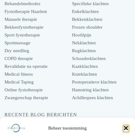
Behandelmethodes
Specifieke klachten
Fysiotherapie Haarlem
Enkelklachten
Manuele therapie
Bekkenklachten
Bekkenfysiotherapie
Frozen shoulder
Sport fysiotherapie
Hoofdpijn
Sportmassage
Nekklachten
Dry needling
Rugklachten
COPD therapie
Schouderklachten
Revalidatie na operatie
Kaakklachten
Medical fitness
Knieklachten
Medical Taping
Postoperatieve klachten
Online fysiotherapie
Hamstring klachten
Zwangerschap therapie
Achillespees klachten
RECENTE BLOG BERICHTEN
Hoe fysiotherapie een stijve nek kan oplossen
Beheer toestemming